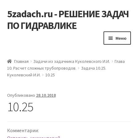
5zadach.ru - РЕШЕНИЕ ЗАДАЧ
Перейти
Перейти
к
к
ПО ГИДРАВЛИКЕ
навигации
содержимому
Меню
Главная
Главная
Задачи из задачника Куколевского И.И.
Глава
10. Расчет сложных трубопроводов.
Задача 10.25.
Задачи по гидравлике
Куколевский И.И.
10.25
Карта сайта
Опубликовано
28.10.2018
10.25
Корзина
Мой аккаунт
Комментарии:
Оформление заказа
Оставить комментарий