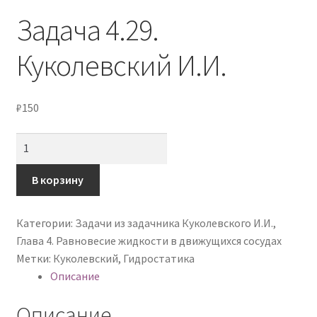
Мой аккаунт
Задача 4.29.
Оформление заказа
Куколевский И.И.
Политика конфиденциальности
₽
150
Количество
товара
Задача
В корзину
4.29.
Куколевский
Категории:
Задачи из задачника Куколевского И.И.
,
И.И.
Глава 4. Равновесие жидкости в движущихся сосудах
Метки:
Куколевский
,
Гидростатика
Описание
Описание