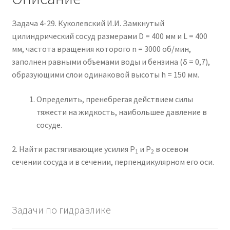
Задача 4-29. Куколевский И.И. Замкнутый
цилиндрический сосуд размерами D = 400 мм и L = 400
мм, частота вращения которого n = 3000 об/мин,
заполнен равными объемами воды и бензина (δ = 0,7),
образующими слои одинаковой высоты h = 150 мм.
Определить, пренебрегая действием силы
тяжести на жидкость, наибольшее давление в
сосуде.
2. Найти растягивающие усилия P
и P
в осевом
1
2
сечении сосуда и в сечении, перпендикулярном его оси.
Задачи по гидравлике