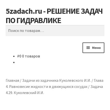
5zadach.ru - РЕШЕНИЕ ЗАДАЧ
Перейти
Перейти
Поиск
к
к
ПО ГИДРАВЛИКЕ
навигации
содержимому
Искать:
Меню
₽
0
0 товаров
Главная
Задачи по гидравлике
Главная
/
Задачи из задачника Куколевского И.И.
/
Глава
Карта сайта
4. Равновесие жидкости в движущихся сосудах
/
Задача
4.29. Куколевский И.И.
Корзина