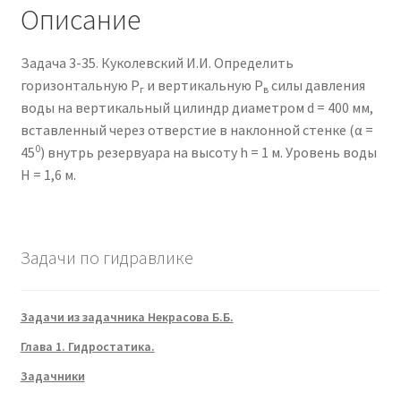
Описание
Задача 3-35. Куколевский И.И. Определить
горизонтальную P
и вертикальную P
силы давления
г
в
воды на вертикальный цилиндр диаметром d = 400 мм,
вставленный через отверстие в наклонной стенке (α =
0
45
) внутрь резервуара на высоту h = 1 м. Уровень воды
H = 1,6 м.
Задачи по гидравлике
Задачи из задачника Некрасова Б.Б.
Глава 1. Гидростатика.
Задачники