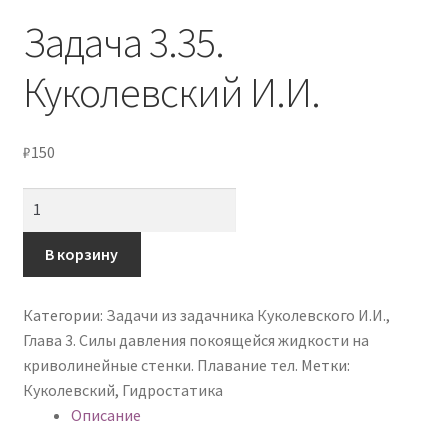
Мой аккаунт
Задача 3.35.
Оформление заказа
Куколевский И.И.
Политика конфиденциальности
₽
150
Количество
товара
Задача
В корзину
3.35.
Куколевский
Категории:
Задачи из задачника Куколевского И.И.
,
И.И.
Глава 3. Силы давления покоящейся жидкости на
криволинейные стенки. Плавание тел.
Метки:
Куколевский
,
Гидростатика
Описание