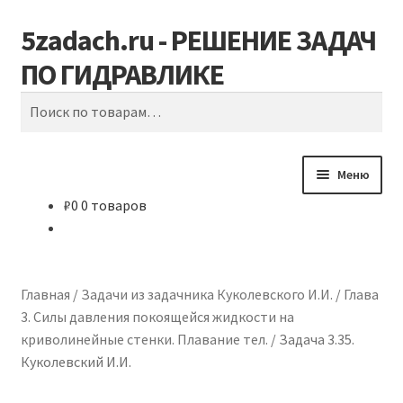
5zadach.ru - РЕШЕНИЕ ЗАДАЧ
Перейти
Перейти
Поиск
к
к
ПО ГИДРАВЛИКЕ
навигации
содержимому
Искать:
Меню
₽
0
0 товаров
Главная
Задачи по гидравлике
Главная
/
Задачи из задачника Куколевского И.И.
/
Глава
Карта сайта
3. Силы давления покоящейся жидкости на
криволинейные стенки. Плавание тел.
/
Задача 3.35.
Корзина
Куколевский И.И.