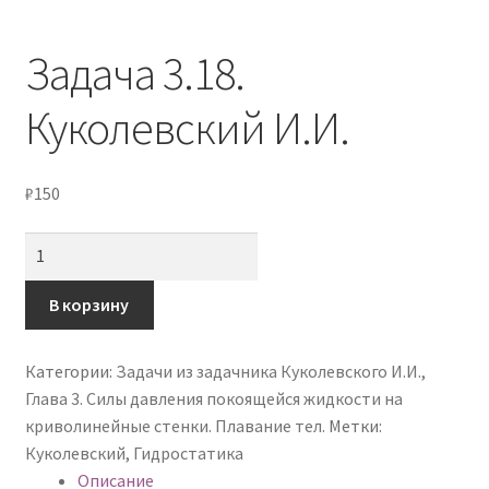
Мой аккаунт
Задача 3.18.
Оформление заказа
Куколевский И.И.
Политика конфиденциальности
₽
150
Количество
товара
Задача
В корзину
3.18.
Куколевский
Категории:
Задачи из задачника Куколевского И.И.
,
И.И.
Глава 3. Силы давления покоящейся жидкости на
криволинейные стенки. Плавание тел.
Метки:
Куколевский
,
Гидростатика
Описание