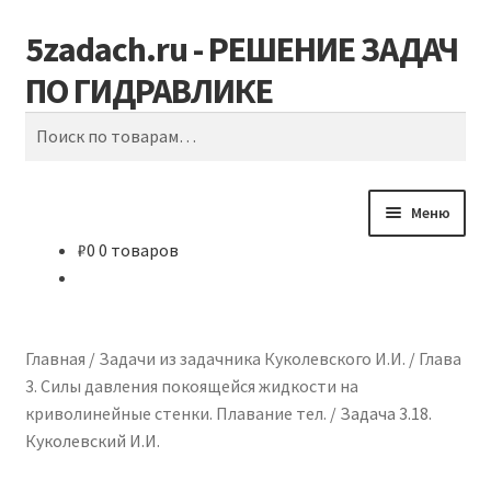
5zadach.ru - РЕШЕНИЕ ЗАДАЧ
Перейти
Перейти
Поиск
к
к
ПО ГИДРАВЛИКЕ
навигации
содержимому
Искать:
Меню
₽
0
0 товаров
Главная
Задачи по гидравлике
Главная
/
Задачи из задачника Куколевского И.И.
/
Глава
Карта сайта
3. Силы давления покоящейся жидкости на
криволинейные стенки. Плавание тел.
/
Задача 3.18.
Корзина
Куколевский И.И.