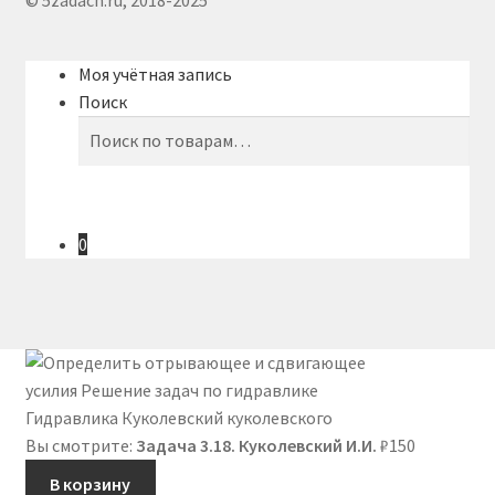
© 5zadach.ru, 2018-2025
Моя учётная запись
Поиск
Искать:
Поиск
0
Вы смотрите:
Задача 3.18. Куколевский И.И.
₽
150
В корзину