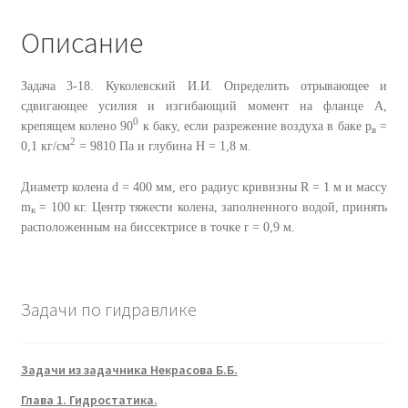
Описание
Задача 3-18. Куколевский И.И. Определить отрывающее и
сдвигающее усилия и изгибающий момент на фланце A,
0
крепящем колено 90
к баку, если разрежение воздуха в баке p
=
в
2
0,1 кг/см
= 9810 Па и глубина H = 1,8 м.
Диаметр колена d = 400 мм, его радиус кривизны R = 1 м и массу
m
= 100 кг. Центр тяжести колена, заполненного водой, принять
к
расположенным на биссектрисе в точке r = 0,9 м.
Задачи по гидравлике
Задачи из задачника Некрасова Б.Б.
Глава 1. Гидростатика.