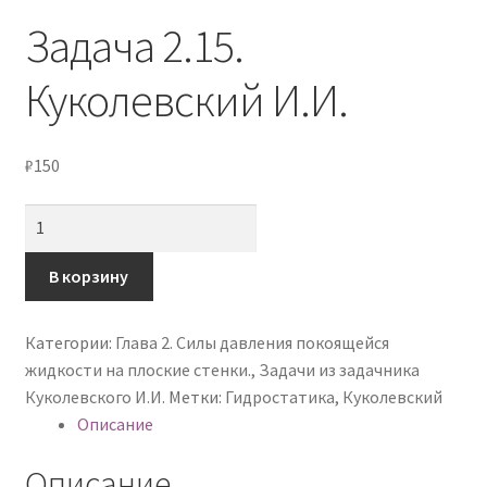
Мой аккаунт
Задача 2.15.
Оформление заказа
Куколевский И.И.
Политика конфиденциальности
₽
150
Количество
товара
Задача
В корзину
2.15.
Куколевский
Категории:
Глава 2. Силы давления покоящейся
И.И.
жидкости на плоские стенки.
,
Задачи из задачника
Куколевского И.И.
Метки:
Гидростатика
,
Куколевский
Описание
Описание