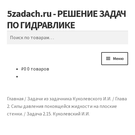
5zadach.ru - РЕШЕНИЕ ЗАДАЧ
Перейти
Перейти
Поиск
к
к
ПО ГИДРАВЛИКЕ
навигации
содержимому
Искать:
Меню
₽
0
0 товаров
Главная
Задачи по гидравлике
Главная
/
Задачи из задачника Куколевского И.И.
/
Глава
Карта сайта
2. Силы давления покоящейся жидкости на плоские
стенки.
/
Задача 2.15. Куколевский И.И.
Корзина