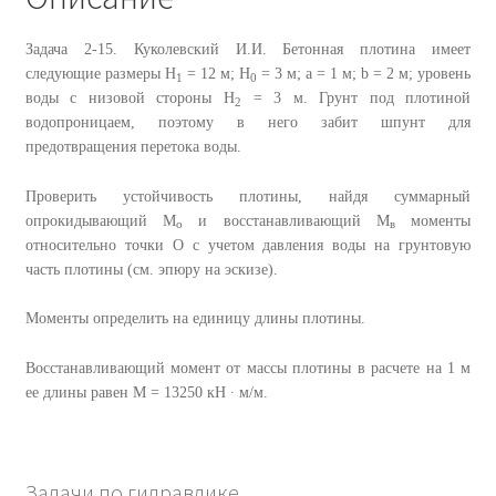
Задача 2-15. Куколевский И.И. Бетонная плотина имеет
следующие размеры H
= 12 м; H
= 3 м; a = 1 м; b = 2 м; уровень
1
0
воды с низовой стороны H
= 3 м. Грунт под плотиной
2
водопроницаем, поэтому в него забит шпунт для
предотвращения перетока воды.
Проверить устойчивость плотины, найдя суммарный
опрокидывающий M
и восстанавливающий M
моменты
о
в
относительно точки O с учетом давления воды на грунтовую
часть плотины (см. эпюру на эскизе).
Моменты определить на единицу длины плотины.
Восстанавливающий момент от массы плотины в расчете на 1 м
ее длины равен M = 13250 кН ∙ м/м.
Задачи по гидравлике