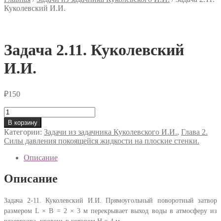
Куколевский И.И.
Задача 2.11. Куколевский
И.И.
₽
150
Количество
товара
В корзину
Задача
Категории:
Задачи из задачника Куколевского И.И.
,
Глава 2.
2.11.
Силы давления покоящейся жидкости на плоские стенки.
Куколевский
И.И.
Описание
Описание
Задача 2-11. Куколевский И.И. Прямоугольный поворотный затвор
размером L × B = 2 × 3 м перекрывает выход воды в атмосферу из