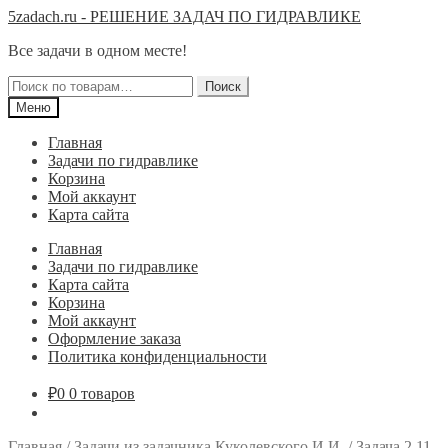
Перейти
Перейти
5zadach.ru - РЕШЕНИЕ ЗАДАЧ ПО ГИДРАВЛИКЕ
к
к
Все задачи в одном месте!
навигации
содержимому
Искать:
Поиск
Меню
Главная
Задачи по гидравлике
Корзина
Мой аккаунт
Карта сайта
Главная
Задачи по гидравлике
Карта сайта
Корзина
Мой аккаунт
Оформление заказа
Политика конфиденциальности
₽
0
0 товаров
Главная
/
Задачи из задачника Куколевского И.И.
/
Задача 2.11.