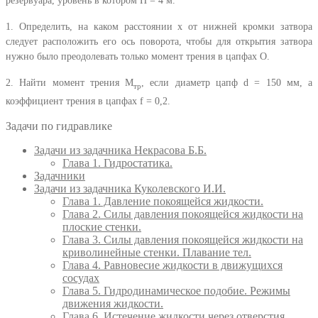
резервуара, уровень в котором H = 4 м.
1. Определить, на каком расстоянии x от нижней кромки затвора
следует расположить его ось поворота, чтобы для открытия затвора
нужно было преодолевать только момент трения в цапфах О.
2. Найти момент трения M
, если диаметр цапф d = 150 мм, а
тр
коэффициент трения в цапфах f = 0,2.
Задачи по гидравлике
Задачи из задачника Некрасова Б.Б.
Глава 1. Гидростатика.
Задачники
Задачи из задачника Куколевского И.И.
Глава 1. Давление покоящейся жидкости.
Глава 2. Силы давления покоящейся жидкости на
плоские стенки.
Глава 3. Силы давления покоящейся жидкости на
криволинейные стенки. Плавание тел.
Глава 4. Равновесие жидкости в движущихся
сосудах
Глава 5. Гидродинамическое подобие. Режимы
движения жидкости.
Глава 6. Истечение жидкости через отверстия