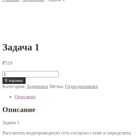
Задача 1
₽
510
Количество
товара
В корзину
Задача
Категория:
Задачники
Метка:
Гидродинамика
1
Описание
Описание
Задача 1
Рассчитать водопроводную сеть согласно схеме и определить