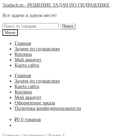
Перейти
Перейти
5zadach.ru - РЕШЕНИЕ ЗАДАЧ ПО ГИДРАВЛИКЕ
к
к
Все задачи в одном месте!
навигации
содержимому
Искать:
Поиск
Меню
Главная
Задачи по гидравлике
Корзина
Мой аккаунт
Карта сайта
Главная
Задачи по гидравлике
Карта сайта
Корзина
Мой аккаунт
Оформление заказа
Политика конфиденциальности
₽
0
0 товаров
Главная
/
Задачники
/
Задача 1