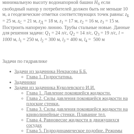
минимальную высоту водонапорной башни
H
если
б
свободный напор у потребителей должен быть не меньше 10
м, а геодезические отметки соответствующих точек равны:
z
Б
= 25 м,
z
= 21 м,
z
= 18 м,
z
= 17 м,
z
= 16 м,
z
= 15 м.
С
Д
1
2
3
Построить напорную линию. Трубы стальные новые. Данные
для решения задачи:
Q
= 24 л/с,
Q
= 14 л/с,
Q
= 19 л/с,
l =
1
2
3
1000
м,
l
= 250 м,
l
= 300 м,
l
= 400 м,
l
= 500 м
1
2
3
4
Задачи по гидравлике
Задачи из задачника Некрасова Б.Б.
Глава 1. Гидростатика.
Задачники
Задачи из задачника Куколевского И.И.
Глава 1. Давление покоящейся жидкости.
Глава 2. Силы давления покоящейся жидкости на
плоские стенки.
Глава 3. Силы давления покоящейся жидкости на
криволинейные стенки. Плавание тел.
Глава 4. Равновесие жидкости в движущихся
сосудах
Глава 5. Гидродинамическое подобие. Режимы