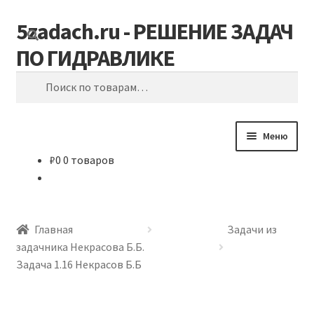
5zadach.ru - РЕШЕНИЕ ЗАДАЧ
Перейти
Перейти
Поиск
к
к
ПО ГИДРАВЛИКЕ
навигации
содержимому
Искать:
Меню
₽
0
0 товаров
Главная
Задачи по гидравлике
Главная
Задачи из
Карта сайта
задачника Некрасова Б.Б.
Задача 1.16 Некрасов Б.Б
Корзина