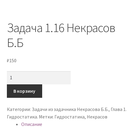
Мой аккаунт
Оформление заказа
Задача 1.16 Некрасов
Политика конфиденциальности
Б.Б
₽
150
Количество
товара
Задача
В корзину
1.16
Некрасов
Категории:
Задачи из задачника Некрасова Б.Б.
,
Глава 1.
Б.Б
Гидростатика.
Метки:
Гидростатика
,
Некрасов
Описание